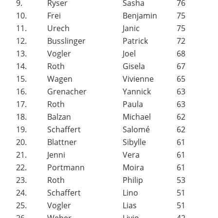
9.
Ryser
Sasha
76
10.
Frei
Benjamin
75
11.
Urech
Janic
75
12.
Busslinger
Patrick
72
13.
Vogler
Joel
68
14.
Roth
Gisela
67
15.
Wagen
Vivienne
65
16.
Grenacher
Yannick
63
17.
Roth
Paula
63
18.
Balzan
Michael
62
19.
Schaffert
Salomé
62
20.
Blattner
Sibylle
61
21.
Jenni
Vera
61
22.
Portmann
Moira
61
23.
Roth
Philip
53
24.
Schaffert
Lino
51
25.
Vogler
Lias
51