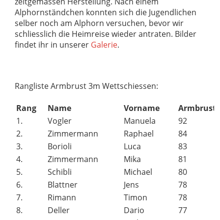
zeitgemässen Herstellung. Nach einem
Alphornständchen konnten sich die Jugendlichen
selber noch am Alphorn versuchen, bevor wir
schliesslich die Heimreise wieder antraten. Bilder
findet ihr in unserer
Galerie
.
Rangliste Armbrust 3m Wettschiessen:
Rang
Name
Vorname
Armbrust
1.
Vogler
Manuela
92
2.
Zimmermann
Raphael
84
3.
Borioli
Luca
83
4.
Zimmermann
Mika
81
5.
Schibli
Michael
80
6.
Blattner
Jens
78
7.
Rimann
Timon
78
8.
Deller
Dario
77