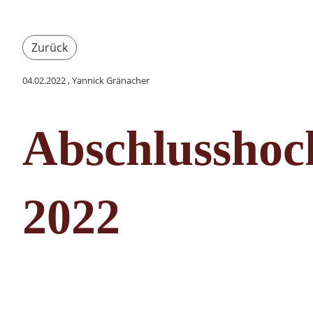
Zurück
04.02.2022
, Yannick Gränacher
Abschlusshoc
2022