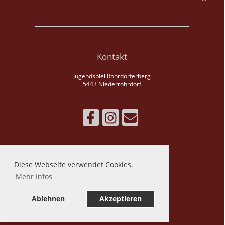
Kontakt
Jugendspiel Rohrdorferberg
5443 Niederrohrdorf
Impressum
Diese Webseite verwendet Cookies.
Datenschutz
Mehr Infos
Ablehnen
Akzeptieren
Erstellt mit ClubDesk Vereinssoftware